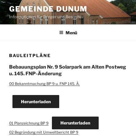
Zum
GEMEINDE DUNUM
Inhalt
Informationen für Bürger und Besucher
springen
Menü
BAULEITPLÄNE
Bebauungsplan Nr. 9 Solarpark am Alten Postweg
u. 145. FNP-Änderung
00 Bekanntmachung BP 9 u. FNP 145. Ä.
Herunterladen
Herunterladen
01 Planzeichnung BP 9
02 Begründung mit Umweltbericht BP 9