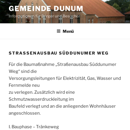
Zum
GEMEINDE DUNUM
Inhalt
Informationen für Bürger und Besucher
springen
Menü
STRASSENAUSBAU SÜDDUNUMER WEG
Für die Baumaßnahme „Straßenausbau Süddunumer
Weg“ sind die
Versorgungsleitungen für Elektrizität, Gas, Wasser und
Fernmelde neu
zu verlegen. Zusätzlich wird eine
Schmutzwasserdruckleitung im
Baufeld verlegt und an die anliegenden Wohnhäuser
angeschlossen.
I. Bauphase – Tränkeweg